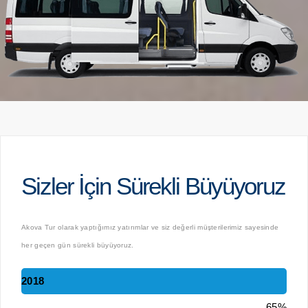
Sizler İçin Sürekli Büyüyoruz
Akova Tur olarak yaptığımız yatırımlar ve siz değerli müşterilerimiz sayesinde
her geçen gün sürekli büyüyoruz.
2018
65%