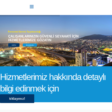
Personel Servis Taşımacılığı
ÇALIŞANLARINIZIN GÜVENLİ SEYAHATİ İÇİN
HİZMETLERİMİZE GÖZATIN
teklif al
devamını oku
Hizmetlerimiz hakkında detaylı
bilgi edinmek için
tıklayınız!