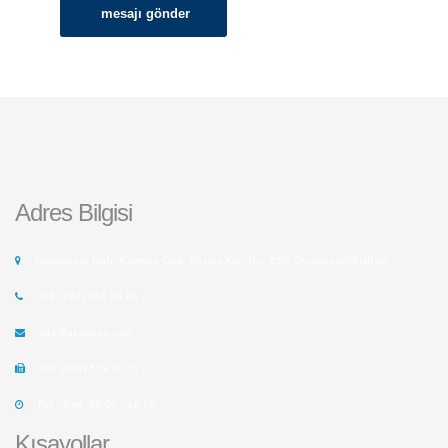
mesajı gönder
Adres Bilgisi
Küplüpınar Mah. Köymen Cad. Kösem Apt. No: 25/A Osmangazi/BURSA
+90 (224) 364 85 86
info@akovatur.com
+90 (534) 573 26 27
Pzt - Cmt: 08:00 - 18:00
Kısayollar