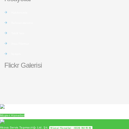
Hakkımızda
Referanslarımız
Teklif İste
Araç Filomuz
İletişim
Flickr Galerisi
Müşteri Hizmetleri
Akova Servis Taşımacılığı Ltd. Şti.
Müşteri Hizmetleri - (0224) 364 85 86