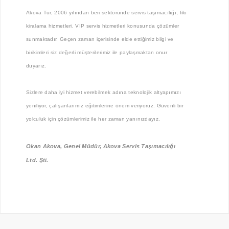
Akova Tur, 2006 yılından beri sektöründe servis taşımacılığı, filo
kiralama hizmetleri, VIP servis hizmetleri konusunda çözümler
sunmaktadır. Geçen zaman içerisinde elde ettiğimiz bilgi ve
birikimleri siz değerli müşterilerimiz ile paylaşmaktan onur
duyarız.
Sizlere daha iyi hizmet verebilmek adına teknolojik altyapımızı
yeniliyor, çalışanlarımız eğitimlerine önem veriyoruz. Güvenli bir
yolculuk için çözümlerimiz ile her zaman yanınızdayız.
Okan Akova, Genel Müdür, Akova Servis Taşımacılığı
Ltd. Şti.